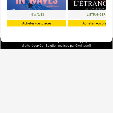
IN WAVES
L ETRANGERE
Acheter vos places
Acheter vos places
Chartes de confidentialité
|
Mentions légales
|
CGV
|
Copyright © 2026 - Tous
© FLORIDA
2026
droits réservés - Solution réalisée par ©
Arinasoft
devenez fan